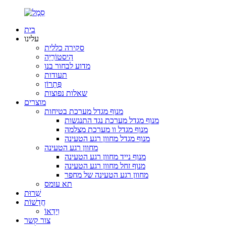
בית
עלינו
סקירה כללית
הִיסטוֹרִיָה
מדוע לבחור בנו
תעודות
פִּתָרוֹן
שאלות נפוצות
מוצרים
מנוף מגדל מערכת בטיחות
מנוף מגדל מערכת נגד התנגשות
מנוף מגדל וו מערכת מצלמה
מנוף מגדל מחוון רגע הטעינה
מחוון רגע הטעינה
מנוף נייד מחוון רגע הטעינה
מנוף זחל מחוון רגע הטעינה
מחוון רגע הטעינה של מחפר
תא עומס
שֵׁרוּת
חֲדָשׁוֹת
וִידֵאוֹ
צור קשר