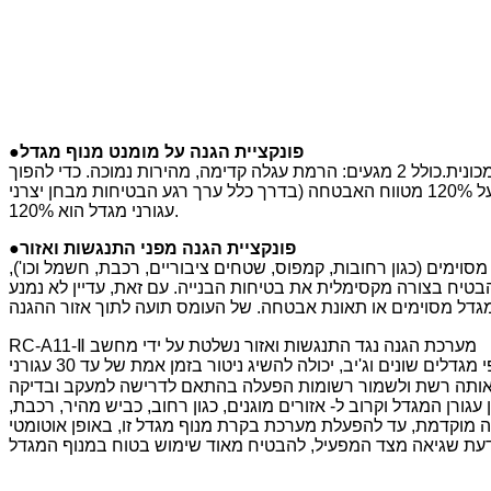
●פונקציית הגנה על מומנט מנוף מגדל
כאשר מנוף המגדל בפעולה עצמאית או סינכרונית מרובה, בהתאם למצב העומס לאפשר או לאסור את הרמת הקרס, פעולה קדימה של המכונית.כולל 2 מגעים: הרמת עגלה קדימה, מהירות נמוכה. כדי להפוך
את מנוף המגדל לעבוד בטוח ויציב יותר, הוספת מומנט ומשקל הגנה תלת כיוונית מתכווננת, וברירת המחדל המקסימלית אינה עולה על 120% מטווח האבטחה (בדרך כלל ערך רגע הבטיחות מבחן יצרני
עגורני מגדל הוא 120%.
●פונקציית הגנה מפני התנגשות ואזור
 מסוימים (כגון רחובות, קמפוס, שטחים ציבוריים, רכבת, חשמל וכו'),
הבטיח בצורה מקסימלית את בטיחות הבנייה. עם זאת, עדיין לא נמנע
RC-A11-Ⅱ מערכת הגנה נגד התנגשות ואזור נשלטת על ידי מחשב
אוטומטית, ושני אתגרים של טיפול באתר הבנייה: הפרעה הדדית בין עגורני מגדל באתר והגנה על אזור מוגבל.המערכת מתאימה למנופי מגדלים שונים וג'יב, יכולה להשיג ניטור בזמן אמת של עד 30 עגורני
מור רשומות הפעלה בהתאם לדרישה למעקב ובדיקה.RC-A11-Ⅱ מערכת הגנה נגד התנגשות ואזור יכולה לעזור למפעיל להפעיל את עגורן המגדל בצורה בטוחה ויעילה. המערכת
רן המגדל וקרוב ל- אזורים מוגנים, כגון רחוב, כביש מהיר, רכבת,
רה מוקדמת, עד להפעלת מערכת בקרת מנוף מגדל זו, באופן אוטומטי