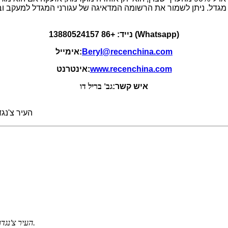
 מגדל. ניתן לשמור את הרשומה המדאיגה של עגורני המגדל למעקב ו
נייד: +86 13880524157 (Whatsapp)
Beryl@recenchina.com
אימייל:
www.recenchina.com
אינטרנט:
איש קשר:
גב' בריל דו
הוסף: מס' 1824, בלוק 3 פריז הבינלאומי, מחוז Yi
כתובת: מס' 1824, בלוק 3 פריז הבינלאומי, מחוז LongQuanYi, העיר צ'נגדו, סין.