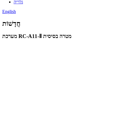
גלריה
English
חֲדָשׁוֹת
מערכת RC-A11-Ⅱ מטרה בסיסית