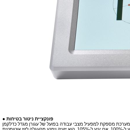
● פונקציית ניטור בטיחות
ת מספקת למפעיל מצבי עבודה בפועל של עגורן מגדל כדלקמן LCD בגודל 10 אינץ' (7 אינץ' אופציונלי): משרעת וו, עומס מדורג, עומס בפועל, מומנט, אחוז מומנט, זווית הטיה, גובה וו, מהירות רוח,
זווית תצוגה עבור מנוף מגדלים. כשהעומס יגיע לעומס המדורג או ל-90% מהערך שצוין, הוא יתן אזהרה מוקדמת, אזעקה אם הוא מגיע ל-100%, אם יגיע ל-105%, הוא יזעיק וימנע מהעגלה לזוז אוטומטית